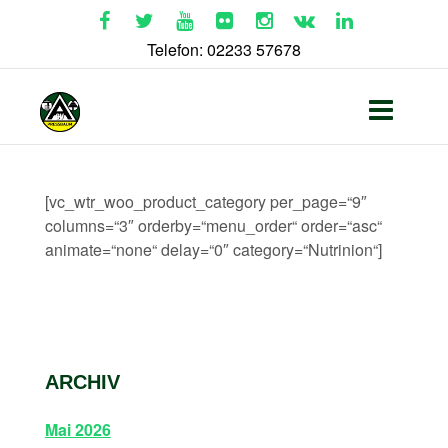
Telefon: 02233 57678
[vc_wtr_woo_product_category per_page=“9″
columns=“3″ orderby=“menu_order“ order=“asc“
animate=“none“ delay=“0″ category=“Nutrinion“]
ARCHIV
Mai 2026