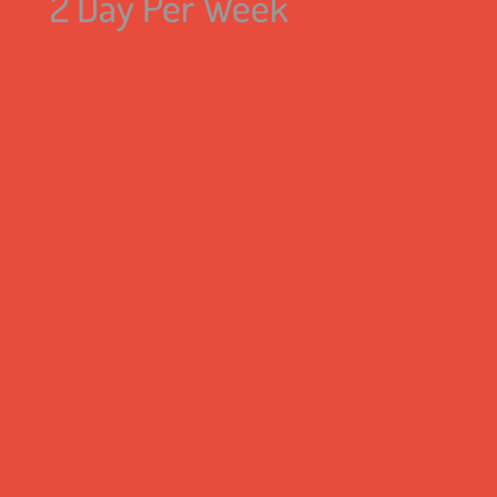
2 Day Per Week
Bench Press
/ 3x / 8-10 reps
Incline Bench
/ 3x / 8-10 reps
Triceps Pulldown
/ 3x / 8-10 reps