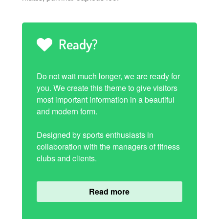
Target
Ready?
I am text block. Click edit button to change this
Do not wait much longer, we are ready for
text. Lorem ipsum dolor sit amet, consectetur
you. We create this theme to give visitors
adipiscing elit. Ut elit tellus, luctus nec ullamcorper
most important information in a beautiful
mattis, pulvinar dapibus leo.
and modern form.
Designed by sports enthusiasts in
collaboration with the managers of fitness
clubs and clients.
Read more