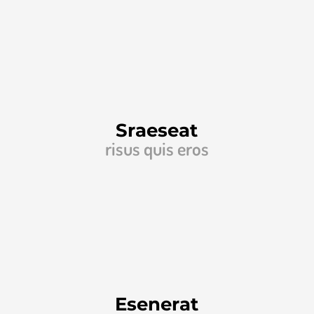
Sraeseat
risus quis eros
Esenerat